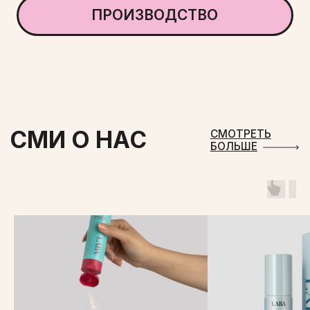
ШАМПУНЬ
ГЕЛЬ ДЛЯ УМЫВАНИЯ
Мягко очищает без ощущения
Шампунь понравился. 
стянутости. После него кожа свежая
минимальный, пенится
и гладкая, поры чистые. Подходит
Волосы приобрели объ
для ежедневного использования
Долго сохраняется о
и не сушит кожу.
свежести.
О БРЕНДЕ
ДЛЯ ЛИЦА
СМИ О НАС
ДЛЯ ТЕЛА
ГДЕ КУПИТЬ
ДЛЯ ВОЛОС
КОНТАКТЫ
БЕСТСЕЛЛЕРЫ
НАБОРЫ