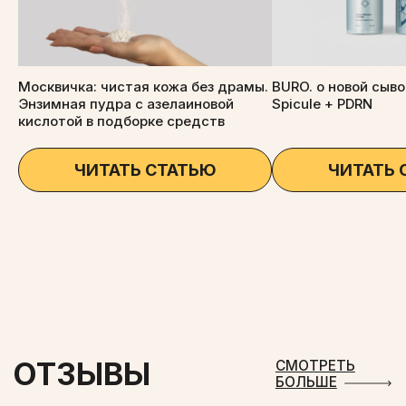
ООО «ФЛЕГЕВЕЛЬТ»
ОГРН 1224700005090
АДРЕС: ЛЕНИНГРАДСКАЯ ОБЛ., МКР-Н ВОЛОСОВСКИЙ, Г.П.
Москвичка: чистая кожа без драмы.
BURO. о новой сыв
ВОЛОСОВСКОЕ, Г. ВОЛОСОВО, УЛ. КРАСНЫХ ПАРТИЗАН, Д. 28,
Энзимная пудра с азелаиновой
Spicule + PDRN
ПОМ. 10, ОФИС 20
кислотой в подборке средств
ПОЛИТИКА КОНФИДЕНЦИАЛЬНОСТИ
СОГЛАСИЕ НА ОБРАБОТКУ ПЕРСОНАЛЬНЫХ ДАННЫХ
ЧИТАТЬ СТАТЬЮ
ЧИТАТЬ 