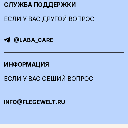
СМИ О НАС
ДЛЯ ТЕЛА
ГДЕ КУПИТЬ
ДЛЯ ВОЛОС
КОНТАКТЫ
БЕСТСЕЛЛЕРЫ
НАБОРЫ
ООО «ФЛЕГЕВЕЛЬТ»
ОГРН 1224700005090
АДРЕС: ЛЕНИНГРАДСКАЯ ОБЛ., МКР-Н ВОЛОСОВСКИЙ, Г.П.
ВОЛОСОВСКОЕ, Г. ВОЛОСОВО, УЛ. КРАСНЫХ ПАРТИЗАН, Д. 28,
ПОМ. 10, ОФИС 20
ПОЛИТИКА КОНФИДЕНЦИАЛЬНОСТИ
СОГЛАСИЕ НА ОБРАБОТКУ ПЕРСОНАЛЬНЫХ ДАННЫХ