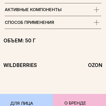
АКТИВНЫЕ КОМПОНЕНТЫ
О БРЕНДЕ
ДЛЯ ЛИЦА
СМИ О НАС
ДЛЯ ТЕЛА
СПОСОБ ПРИМЕНЕНИЯ
ГДЕ КУПИТЬ
ДЛЯ ВОЛОС
КОНТАКТЫ
БЕСТСЕЛЛЕРЫ
НАБОРЫ
ООО «ФЛЕГЕВЕЛЬТ»
ОГРН 1224700005090
АДРЕС: ЛЕНИНГРАДСКАЯ ОБЛ., МКР-Н ВОЛОСОВСКИЙ, Г.П.
ВОЛОСОВСКОЕ, Г. ВОЛОСОВО, УЛ. КРАСНЫХ ПАРТИЗАН, Д. 28,
ПОМ. 10, ОФИС 20
ПОЛИТИКА КОНФИДЕНЦИАЛЬНОСТИ
СОГЛАСИЕ НА ОБРАБОТКУ ПЕРСОНАЛЬНЫХ ДАННЫХ