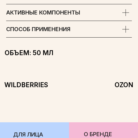
АКТИВНЫЕ КОМПОНЕНТЫ
О БРЕНДЕ
ДЛЯ ЛИЦА
СМИ О НАС
ДЛЯ ТЕЛА
СПОСОБ ПРИМЕНЕНИЯ
ГДЕ КУПИТЬ
ДЛЯ ВОЛОС
КОНТАКТЫ
БЕСТСЕЛЛЕРЫ
НАБОРЫ
ООО «ФЛЕГЕВЕЛЬТ»
ОГРН 1224700005090
АДРЕС: ЛЕНИНГРАДСКАЯ ОБЛ., МКР-Н ВОЛОСОВСКИЙ, Г.П.
ВОЛОСОВСКОЕ, Г. ВОЛОСОВО, УЛ. КРАСНЫХ ПАРТИЗАН, Д. 28,
ПОМ. 10, ОФИС 20
ПОЛИТИКА КОНФИДЕНЦИАЛЬНОСТИ
СОГЛАСИЕ НА ОБРАБОТКУ ПЕРСОНАЛЬНЫХ ДАННЫХ