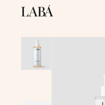
ОПИСАНИЕ
Мягкое средство для очищения и деликатног
отшелушивания. Подходит для всех типов ко
включая чувствительную. При контакте с во
превращается в пену, бережно удаляет загря
и ороговевшие клетки, выравнивает тон,
уменьшает пигментацию и делает кожу боле
гладкой и свежей.
АКТИВНЫЕ КОМПОНЕНТЫ
Папаин, витамин C, каолин.
СПОСОБ ПРИМЕНЕНИЯ
Небольшое количество пудры вспенить с теп
водой, наносить на влажную кожу, помассир
и смыть. Использовать 1–3 раза в неделю.