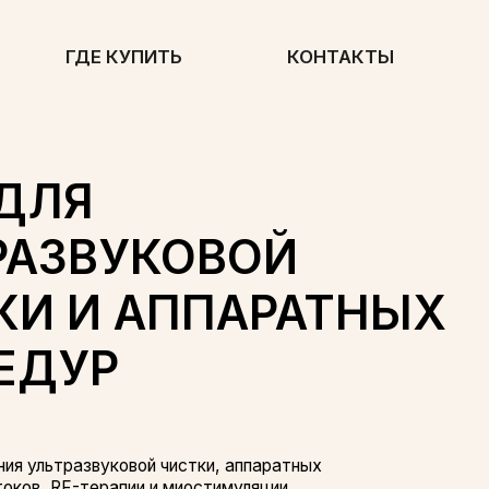
КУПИТЬ
КОНТАКТЫ
УКОВОЙ
 АППАРАТНЫХ
Р
ковой чистки, аппаратных
пии и миостимуляции.
льжение, способствует глубокому
ентов и усиливает эффект