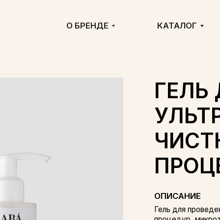
о
О БРЕНДЕ
КАТАЛОГ
ГДЕ 
жи,
дой
знения
е
ГЕЛЬ ДЛЯ
УЛЬТРАЗВ
ЧИСТКИ И
лой
овать
ПРОЦЕДУ
ОПИСАНИЕ
Гель для проведения ультразву
процедур, микротоков, RF-тера
Обеспечивает равномерное ско
проникновению активных компон