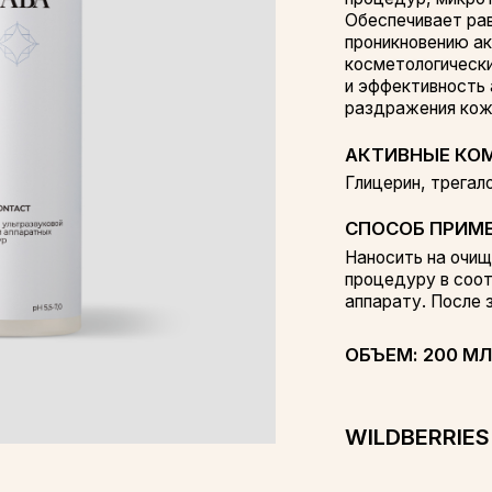
косметологических процедур.
и эффективность аппаратных м
раздражения кожи. Подходит дл
АКТИВНЫЕ КОМПОНЕНТЫ
Глицерин, трегалоза, бетаин, г
СПОСОБ ПРИМЕНЕНИЯ
Наносить на очищенную кожу п
процедуру в соответствии с пр
аппарату. После завершения см
ОБЪЕМ: 200 МЛ
ON
WILDBERRIES