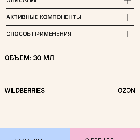
ОПИСАНИЕ
АКТИВНЫЕ КОМПОНЕНТЫ
О БРЕНДЕ
ДЛЯ ЛИЦА
СМИ О НАС
ДЛЯ ТЕЛА
СПОСОБ ПРИМЕНЕНИЯ
ГДЕ КУПИТЬ
ДЛЯ ВОЛОС
КОНТАКТЫ
БЕСТСЕЛЛЕРЫ
НАБОРЫ
ООО «ФЛЕГЕВЕЛЬТ»
ОГРН 1224700005090
АДРЕС: ЛЕНИНГРАДСКАЯ ОБЛ., МКР-Н ВОЛОСОВСКИЙ, Г.П.
ВОЛОСОВСКОЕ, Г. ВОЛОСОВО, УЛ. КРАСНЫХ ПАРТИЗАН, Д. 28,
ПОМ. 10, ОФИС 20
ПОЛИТИКА КОНФИДЕНЦИАЛЬНОСТИ
СОГЛАСИЕ НА ОБРАБОТКУ ПЕРСОНАЛЬНЫХ ДАННЫХ