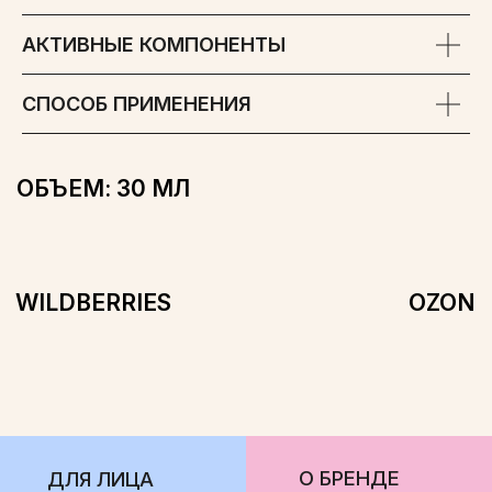
АКТИВНЫЕ КОМПОНЕНТЫ
О БРЕНДЕ
ДЛЯ ЛИЦА
СМИ О НАС
ДЛЯ ТЕЛА
СПОСОБ ПРИМЕНЕНИЯ
ГДЕ КУПИТЬ
ДЛЯ ВОЛОС
КОНТАКТЫ
БЕСТСЕЛЛЕРЫ
НАБОРЫ
ООО «ФЛЕГЕВЕЛЬТ»
ОГРН 1224700005090
АДРЕС: ЛЕНИНГРАДСКАЯ ОБЛ., МКР-Н ВОЛОСОВСКИЙ, Г.П.
ВОЛОСОВСКОЕ, Г. ВОЛОСОВО, УЛ. КРАСНЫХ ПАРТИЗАН, Д. 28,
ПОМ. 10, ОФИС 20
ПОЛИТИКА КОНФИДЕНЦИАЛЬНОСТИ
СОГЛАСИЕ НА ОБРАБОТКУ ПЕРСОНАЛЬНЫХ ДАННЫХ